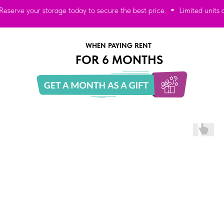
ur storage today to secure the best price.
Limited units available! 
WHEN PAYING RENT
FOR 6 MONTHS