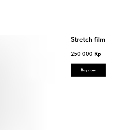
Stretch film
250 000
Rp
_Buy_now_