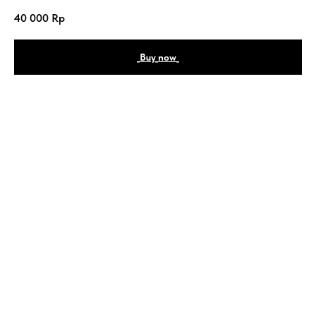
40 000
Rp
_Buy_now_